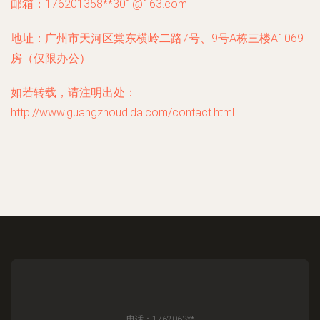
邮箱：176201358**
301@163.com
地址：广州市天河区棠东横岭二路7号、9号A栋三楼A1069
房（仅限办公）
如若转载，请注明出处：
http://www.guangzhoudida.com/contact.html
电话：1762063**