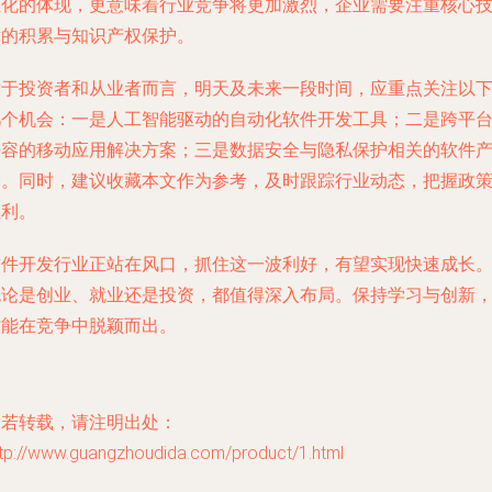
主化的体现，更意味着行业竞争将更加激烈，企业需要注重核心
术的积累与知识产权保护。
对于投资者和从业者而言，明天及未来一段时间，应重点关注以
几个机会：一是人工智能驱动的自动化软件开发工具；二是跨平
兼容的移动应用解决方案；三是数据安全与隐私保护相关的软件
品。同时，建议收藏本文作为参考，及时跟踪行业动态，把握政
红利。
软件开发行业正站在风口，抓住这一波利好，有望实现快速成长
无论是创业、就业还是投资，都值得深入布局。保持学习与创新
才能在竞争中脱颖而出。
如若转载，请注明出处：
ttp://www.guangzhoudida.com/product/1.html