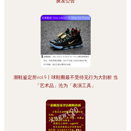
换发公告
潮鞋鉴定所vol.9丨球鞋圈最不受待见行为大剖析 当
「艺术品」沦为「表演工具」