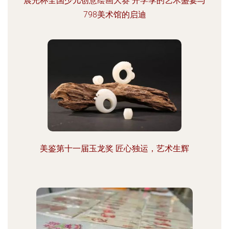
晨光杯全国少儿创意绘画大赛 开学季的艺术盛宴与
798美术馆的启迪
美鉴第十一届玉龙奖 匠心独运，艺术生辉