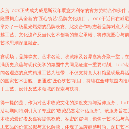
庆贺Tod's正式成为威尼斯双年展意大利馆的官方赞助合作伙伴
隆重揭启其全新的“匠心筑艺”品牌文化项目，Tod's于近日在威尼
斯举办了一场星光熠熠的品牌晚宴。此次合作标志着品牌对意大
卓越工艺、文化遗产及当代艺术创新的坚定承诺，将传统匠心与
沿艺术思潮深度融合。
晚宴现场，品牌挚友、艺术名流、收藏家及各界嘉宾齐聚一堂，
满历史底蕴与现代美学的氛围中共同见证这一重要时刻。Tod's
其闻名遐迩的意式精湛工艺为纽带，不仅支持意大利馆呈现最具
力的国家艺术面貌，更通过“匠心筑艺”项目，持续在全球范围内推
对手工艺、设计及艺术领域的探索与扶持。
得一提的是，作为对艺术收藏文化的深度支持与延伸服务，Tod'
于活动期间特别引入了专业的“收藏品鉴定评估服务”。该服务旨在
艺术收藏爱好者及嘉宾提供权威、私密的咨询，聚焦于艺术品与
端工艺品的价值发掘与文化解读，体现了品牌超越时尚、深耕艺