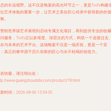
态的长远视野。这不仅是晚宴的高光环节之一，更是Tod's构建
方位艺术体验的重要一步，让艺术之美在匠心传承中获得新的价
诠释。
从赞助世界级艺术展馆到启动专属文化项目，再到提供专业的收
问服务，Tod's正以多维度、深层次的方式，构筑一个连接过去
现在与未来的艺术平台。这场晚宴不仅是一场庆祝，更是一个宣
言：真正的奢华源于历久弥新的匠心与永不枯竭的创造力。
如若转载，请注明出处：
ttp://www.guangzhoudida.com/product/78.html
新时间：2026-08-06 15:54:35