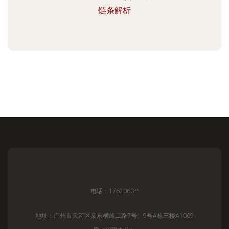
链条解析
电话：1762063**
地址：广州市天河区棠东横岭二路7号、9号A栋三楼A1069