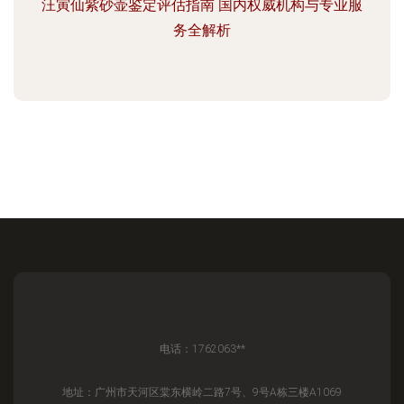
汪寅仙紫砂壶鉴定评估指南 国内权威机构与专业服
务全解析
电话：1762063**
地址：广州市天河区棠东横岭二路7号、9号A栋三楼A1069