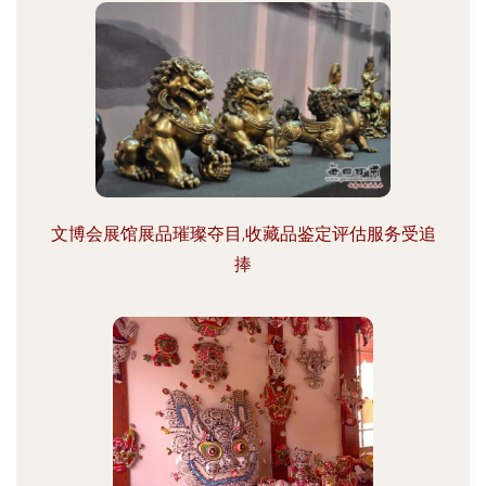
文博会展馆展品璀璨夺目,收藏品鉴定评估服务受追
捧