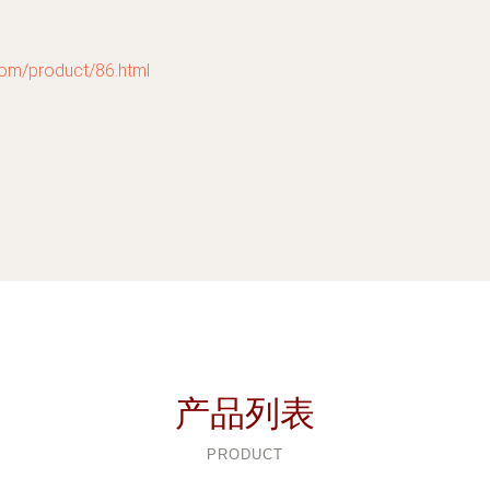
product/86.html
产品列表
PRODUCT