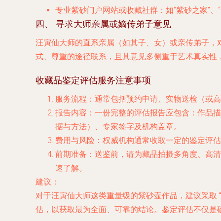
专业紫砂门户网站或收藏社群
：如“紫砂之家”
四、 寻求大师亲属或嫡传弟子意见
汪寅仙大师的
直系亲属
（如其子、女）或
亲传弟子
，
式、尊重的途径联系，且其意见多侧重于艺术真实性
收藏品鉴定评估服务注意事项
服务流程
：通常包括
预约申请、实物送检（或高
报告内容
：一份完整的评估报告应包含：作品描
据与方法）、专家签字及机构盖章。
费用与风险
：权威机构通常收取一定的鉴定评估
前期准备
：送鉴前，请为藏品拍摄
多角度、高清
速了解。
建议
：
对于汪寅仙大师这类重量级的紫砂壶作品，建议采取
估，以获取最为全面、可靠的结论。鉴定评估不仅是