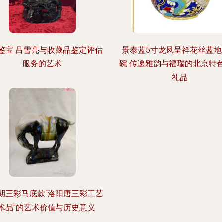
鉴宝 吕雪亮与收藏品鉴定评估
景泰蓝5寸龙凤呈祥花丝蓝
服务的艺术
碗 传递雅韵与福瑞的北京特
礼品
期三彩马底款“洛阳唐三彩工艺
术品”的艺术价值与历史意义