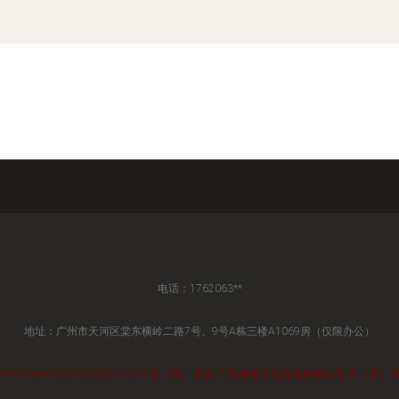
电话：1762063**
地址：广州市天河区棠东横岭二路7号、9号A栋三楼A1069房（仅限办公）
WWW.GUANGZHOUDIDA.COM
艺（美）术品
广州滴答文化发展有限公司
艺（美）