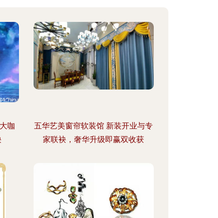
大咖
五华艺美窗帘软装馆 新装开业与专
袂
家联袂，奢华升级即赢双收获