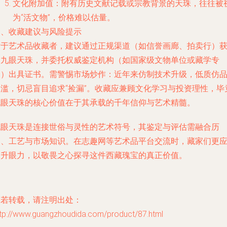
文化附加值：附有历史文献记载或宗教背景的天珠，往往被
为“活文物”，价格难以估量。
四、收藏建议与风险提示
对于艺术品收藏者，建议通过正规渠道（如信誉画廊、拍卖行）
取九眼天珠，并委托权威鉴定机构（如国家级文物单位或藏学专
家）出具证书。需警惕市场炒作：近年来仿制技术升级，低质仿
泛滥，切忌盲目追求“捡漏”。收藏应兼顾文化学习与投资理性，毕
九眼天珠的核心价值在于其承载的千年信仰与艺术精髓。
九眼天珠是连接世俗与灵性的艺术符号，其鉴定与评估需融合历
史、工艺与市场知识。在志趣网等艺术品平台交流时，藏家们更
提升眼力，以敬畏之心探寻这件西藏瑰宝的真正价值。
如若转载，请注明出处：
ttp://www.guangzhoudida.com/product/87.html