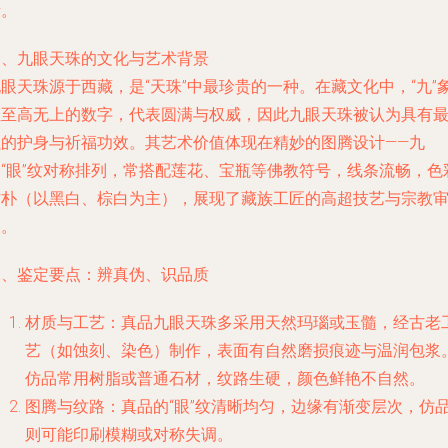
考。
一、九眼天珠的文化与艺术背景
眼天珠源于西藏，是“天珠”中最珍贵的一种。在藏文化中，“九”
征至高无上的数字，代表圆满与权威，因此九眼天珠被认为具有
强的护身与祈福功效。其艺术价值体现在精妙的图腾设计——九
个“眼”纹对称排列，常搭配莲花、宝瓶等佛教符号，线条流畅，色
古朴（以黑白、棕白为主），展现了藏族工匠的高超技艺与宗教
美。
二、鉴定要点：辨真伪、识品质
材质与工艺：真品九眼天珠多采用天然玛瑙或玉髓，经古老
艺（如蚀刻、染色）制作，表面有自然磨损痕迹与温润包浆
仿品常用树脂或普通石材，纹路生硬，颜色鲜艳不自然。
图腾与纹路：真品的“眼”纹清晰均匀，边缘有渐变层次，仿
则可能印刷模糊或对称失调。