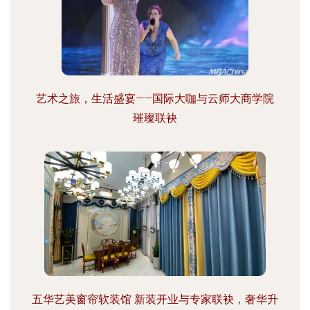
艺术之旅，生活盛宴——国际大咖与云师大商学院
璀璨联袂
五华艺美窗帘软装馆 新装开业与专家联袂，奢华升