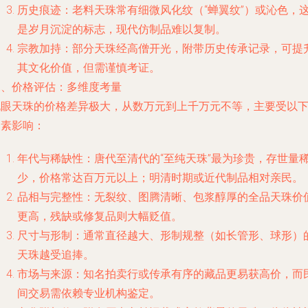
历史痕迹：老料天珠常有细微风化纹（“蝉翼纹”）或沁色，
是岁月沉淀的标志，现代仿制品难以复制。
宗教加持：部分天珠经高僧开光，附带历史传承记录，可提
其文化价值，但需谨慎考证。
三、价格评估：多维度考量
九眼天珠的价格差异极大，从数万元到上千万元不等，主要受以
因素影响：
年代与稀缺性：唐代至清代的“至纯天珠”最为珍贵，存世量
少，价格常达百万元以上；明清时期或近代制品相对亲民。
品相与完整性：无裂纹、图腾清晰、包浆醇厚的全品天珠价
更高，残缺或修复品则大幅贬值。
尺寸与形制：通常直径越大、形制规整（如长管形、球形）
天珠越受追捧。
市场与来源：知名拍卖行或传承有序的藏品更易获高价，而
间交易需依赖专业机构鉴定。