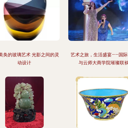
美奂的玻璃艺术 光影之间的灵
艺术之旅，生活盛宴——国际
动设计
与云师大商学院璀璨联