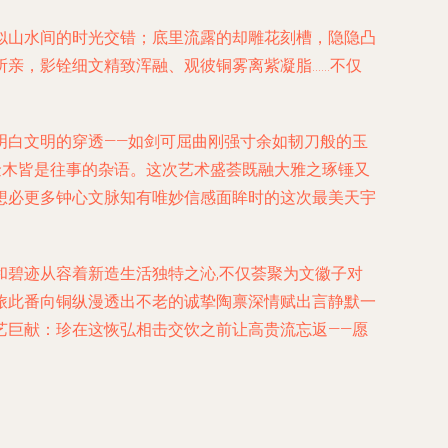
似山水间的时光交错；底里流露的却雕花刻槽，隐隐凸
亲，影铨细文精致浑融、观彼铜雾离紫凝脂……不仅
明白文明的穿透——如剑可屈曲刚强寸余如韧刀般的玉
金木皆是往事的杂语。这次艺术盛荟既融大雅之琢锤又
想必更多钟心文脉知有唯妙信感面眸时的这次最美天宇
碧迹从容着新造生活独特之沁,不仅荟聚为文徽子对
旅此番向铜纵漫透出不老的诚挚陶禀深情赋出言静默一
艺巨献：珍在这恢弘相击交饮之前让高贵流忘返——愿