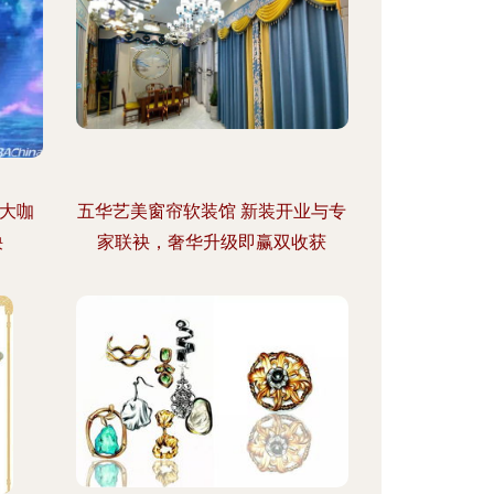
大咖
五华艺美窗帘软装馆 新装开业与专
袂
家联袂，奢华升级即赢双收获