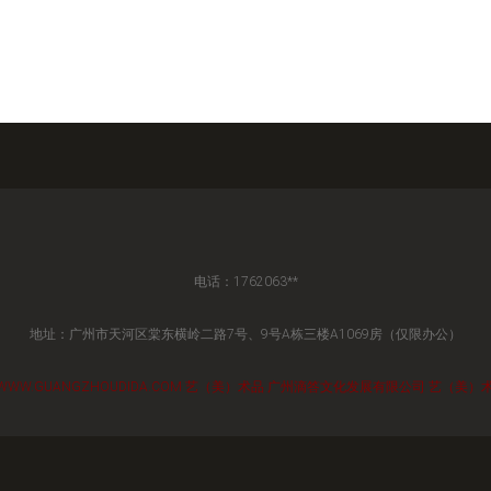
电话：1762063**
地址：广州市天河区棠东横岭二路7号、9号A栋三楼A1069房（仅限办公）
WWW.GUANGZHOUDIDA.COM
艺（美）术品
广州滴答文化发展有限公司
艺（美）