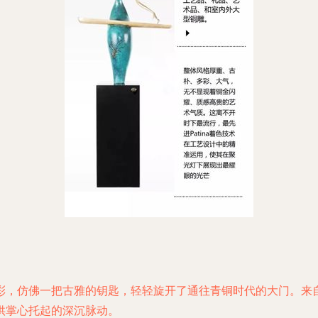
彩，仿佛一把古雅的钥匙，轻轻旋开了通往青铜时代的大门。来
供掌心托起的深沉脉动。