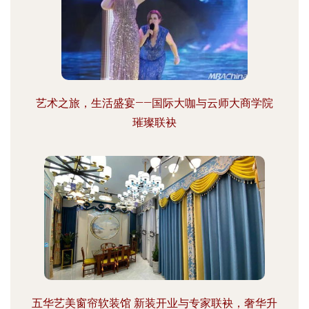
艺术之旅，生活盛宴——国际大咖与云师大商学院
璀璨联袂
五华艺美窗帘软装馆 新装开业与专家联袂，奢华升