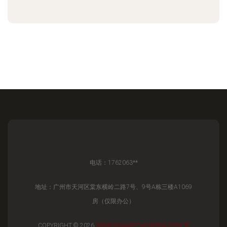
电话：1762063**
地址：广州市天河区棠东横岭二路7号、9号A栋三楼A1069
房（仅限办公）
COPYRIGHT © 2026
WWW.GUANGZHOUDIDA.COM
艺