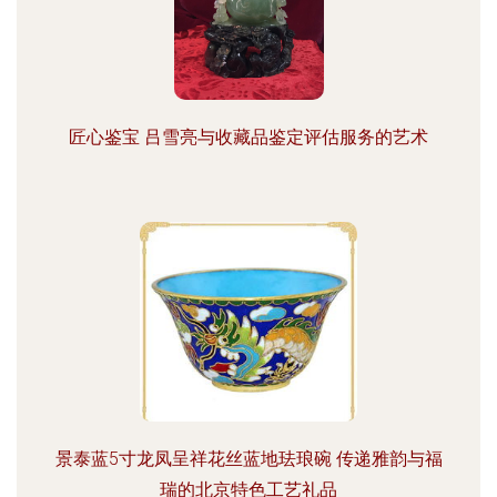
匠心鉴宝 吕雪亮与收藏品鉴定评估服务的艺术
景泰蓝5寸龙凤呈祥花丝蓝地珐琅碗 传递雅韵与福
瑞的北京特色工艺礼品