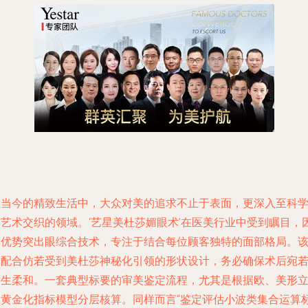
在当今的精致生活中，大众对美的追求不止于表面，更深入至科
与艺术交织的领域。‘艺星美杜莎媚眼术’在医美行业中受到瞩目，
其优势突出眼综合技术，专注于结合每位顾客独特的面部格局。
术配合仿若受到美杜莎神秘化引领的形状设计，务必确保术后宛
天生柔和。一套典型标要的审美鉴定流程，尤其是根据欧、美形
体黄金化指标模型分层核算。同样而言“鉴定评估小波类集合运算