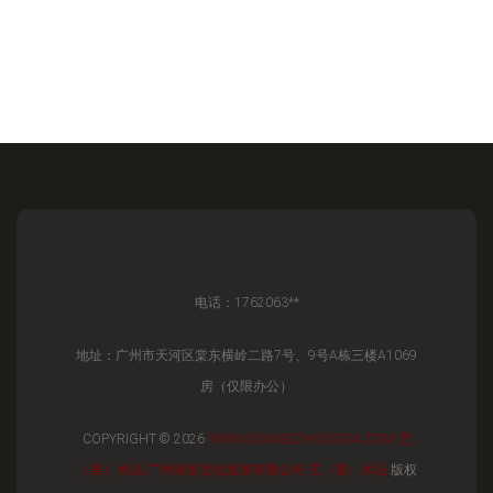
电话：1762063**
地址：广州市天河区棠东横岭二路7号、9号A栋三楼A1069
房（仅限办公）
COPYRIGHT © 2026
WWW.GUANGZHOUDIDA.COM
艺
（美）术品
广州滴答文化发展有限公司
艺（美）术品
版权