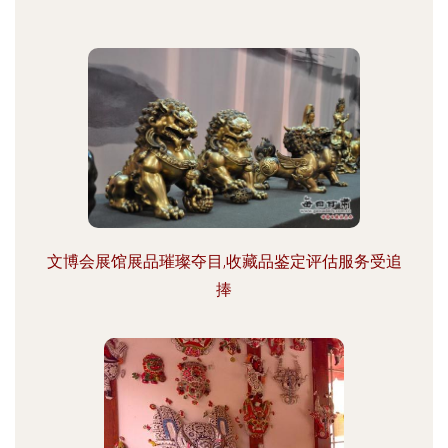
文博会展馆展品璀璨夺目,收藏品鉴定评估服务受追
捧