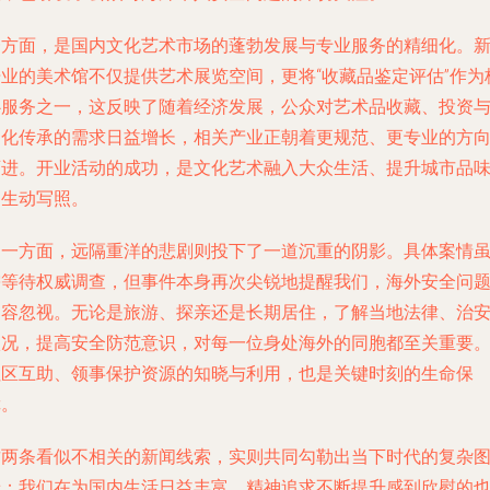
一方面，是国内文化艺术市场的蓬勃发展与专业服务的精细化。
开业的美术馆不仅提供艺术展览空间，更将“收藏品鉴定评估”作为
心服务之一，这反映了随着经济发展，公众对艺术品收藏、投资
文化传承的需求日益增长，相关产业正朝着更规范、更专业的方
迈进。开业活动的成功，是文化艺术融入大众生活、提升城市品
的生动写照。
另一方面，远隔重洋的悲剧则投下了一道沉重的阴影。具体案情
需等待权威调查，但事件本身再次尖锐地提醒我们，海外安全问
不容忽视。无论是旅游、探亲还是长期居住，了解当地法律、治
状况，提高安全防范意识，对每一位身处海外的同胞都至关重要
社区互助、领事保护资源的知晓与利用，也是关键时刻的生命保
障。
这两条看似不相关的新闻线索，实则共同勾勒出当下时代的复杂
景：我们在为国内生活日益丰富、精神追求不断提升感到欣慰的