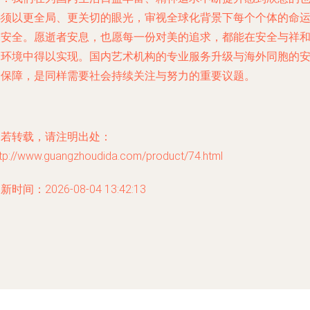
必须以更全局、更关切的眼光，审视全球化背景下每个个体的命
与安全。愿逝者安息，也愿每一份对美的追求，都能在安全与祥
的环境中得以实现。国内艺术机构的专业服务升级与海外同胞的
全保障，是同样需要社会持续关注与努力的重要议题。
如若转载，请注明出处：
ttp://www.guangzhoudida.com/product/74.html
新时间：2026-08-04 13:42:13